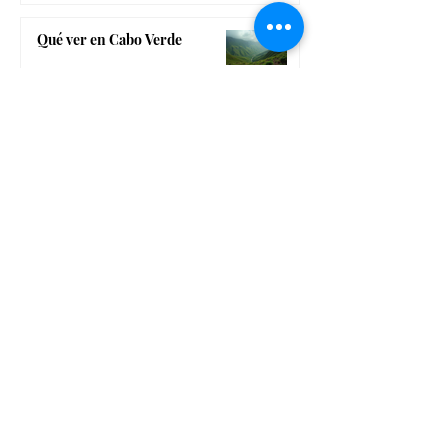
Qué ver en Cabo Verde
Belleza
Mitos, consejos y cosmética
para disfrutar del sol
Dulkamara bamboo, la marca
bio-cosmética de Navarra, para
un completo tratamiento
dermo-estético
El gadget de belleza low cost