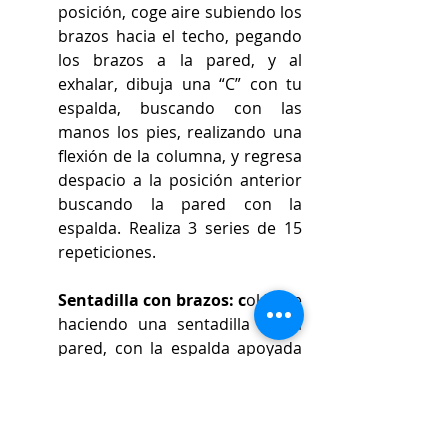
posición, coge aire subiendo los 
brazos hacia el techo, pegando 
los brazos a la pared, y al 
exhalar, dibuja una “C” con tu 
espalda, buscando con las 
manos los pies, realizando una 
flexión de la columna, y regresa 
despacio a la posición anterior 
buscando la pared con la 
espalda. Realiza 3 series de 15 
repeticiones. 
Sentadilla con brazos: c
olócate 
haciendo una sentadilla en la 
pared, con la espalda apoyada 
sobre ella, y los pies debajo de 
tus rodillas, flexionadas 90º. 
Una vez ahí, levanta los brazos y 
colócalos en forma de cruz, con 