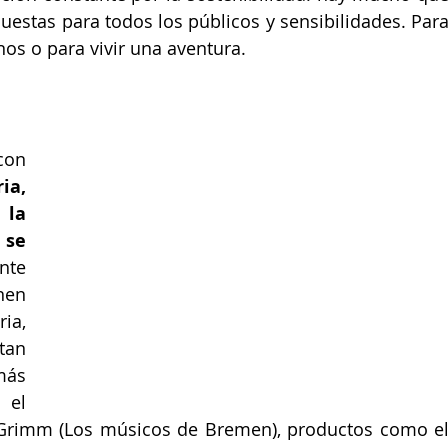
uestas para todos los públicos y sensibilidades. Para
nos o para vivir una aventura.
on 
ia, 
la 
se 
nte 
en 
ia, 
tan 
ás 
el 
Grimm (Los músicos de Bremen), productos como el