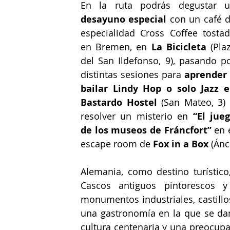
desayuno especial 
con un café d
especialidad Cross Coffee tostad
en Bremen, en 
La Bicicleta
 (Plaz
del San Ildefonso, 9), pasando po
distintas sesiones para 
aprender 
bailar Lindy Hop o solo Jazz e
Bastardo Hostel 
(San Mateo, 3) 
resolver un misterio en 
“El jueg
de los museos de Fráncfort” 
en e
escape room de 
Fox in a Box 
(Ánc
Alemania, como destino turístico
Cascos antiguos pintorescos 
monumentos industriales, castillos
una gastronomía en la que se dan 
cultura centenaria y una preocupa