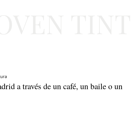
JOVEN TIN
Lifestyle
Viajes
Belleza
Gastronomí
tura
id a través de un café, un baile o un