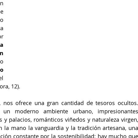
En la ruta podrás degustar un 
e 
o 
a 
r 
a 
n 
o 
o 
l 
ora, 12).
, nos ofrece una gran cantidad de tesoros ocultos.
y un moderno ambiente urbano, impresionantes
 y palacios, románticos viñedos y naturaleza virgen,
la mano la vanguardia y la tradición artesana, una
ción constante por la sostenibilidad: hay mucho que