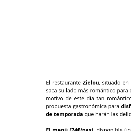
El restaurante 
Zielou
, situado en
saca su lado más romántico para c
motivo de este día tan romántico,
propuesta gastronómica para 
dis
de temporada
 que harán las deli
El menú (74€/pax)
, disponible ún