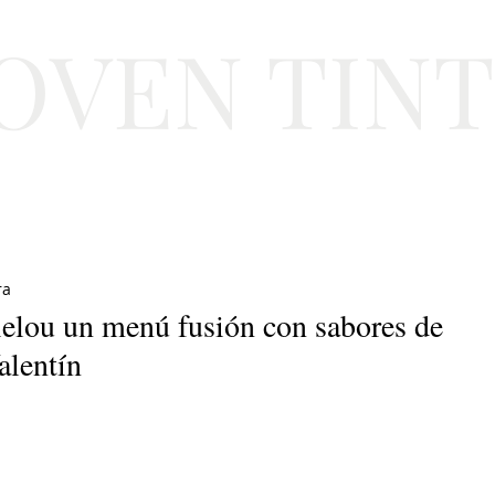
JOVEN TIN
Lifestyle
Viajes
Belleza
Gastronomí
ra
ielou un menú fusión con sabores de
alentín