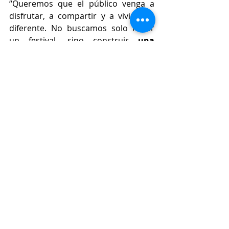
“Queremos que el público venga a 
disfrutar, a compartir y a vivir algo 
diferente. No buscamos solo hacer 
un festival, sino construir
 una 
experiencia con alma propia
 que 
pueda crecer cada año y convertirse 
en una cita imprescindible”, señalan 
desde la organización.
Con esta primera edición, 
Mombasa 
Festival
 aspira a posicionarse como 
una nueva propuesta de referencia 
en la provincia de Granada, 
apostando por el 
ocio, la música en 
directo y el talento de 
proximidad
 como pilares de un 
evento con vocación de futuro.
festival
musica