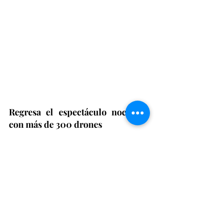
Regresa el espectáculo nocturno 
con más de 300 drones
La programación estival se completa 
con el regreso de 
"Justice League: 
Rise of the Penguin"
, el espectáculo 
nocturno que cada noche pone el 
broche final a la jornada.
Sobre el lago del parque, 
más de 300 