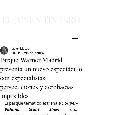
EL JOVEN TINTERO
Javier Mateo
30 jun
3 min de lectura
Parque Warner Madrid
presenta un nuevo espectáculo
con especialistas,
persecuciones y acrobacias
imposibles
El parque temático estrena 
DC Super-
Villains Stunt Show
, una 