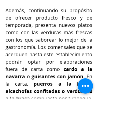
Además, continuando su propósito 
de ofrecer producto fresco y de 
temporada, presenta nuevos platos 
como con las verduras más frescas 
con los que saborear lo mejor de la 
gastronomía. Los comensales que se 
acerquen hasta este establecimiento 
podrán optar por elaboraciones 
fuera de carta como 
cardo a la 
navarra 
o 
guisantes con jamón
. En 
la carta, 
puerros a la brasa, 
alcachofas confitadas o verduritas 
a la brasa 
compuesta por tirabeque, 
calabacín, zanahoria, brócoli y 
coliflor.
Por todo ello, este restaurante 
ubicado en el número 8 del Paseo de 