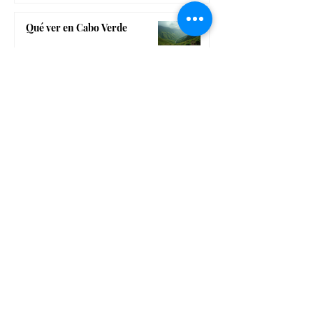
Qué ver en Cabo Verde
Belleza
Mitos, consejos y cosmética
para disfrutar del sol
Dulkamara bamboo, la marca
bio-cosmética de Navarra, para
un completo tratamiento
dermo-estético
El gadget de belleza low cost