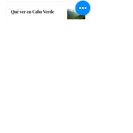
Qué ver en Cabo Verde
Belleza
Mitos, consejos y cosmética
para disfrutar del sol
Dulkamara bamboo, la marca
bio-cosmética de Navarra, para
un completo tratamiento
dermo-estético
El gadget de belleza low cost