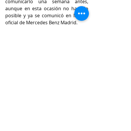
comunicarlo una semana antes, 
aunque en esta ocasión no ha sido 
posible y ya se comunicó en la web 
oficial de Mercedes Benz Madrid.
Has comentado en redes sociales 
que tu colección de 2016 
presentada Mercedes Benz Madrid 
será muy diferente a lo que 
realizaste hasta el momento, ¿Qué 
vimos de nuevo? Tanto en los 
diseño como en el show...
Respecto a la puesta en escena, en 
esa ocasión, fue una 
performance 
que 
se inició en el metro, teniendo como 
punto final y principal en la Puerta 
del Sol.