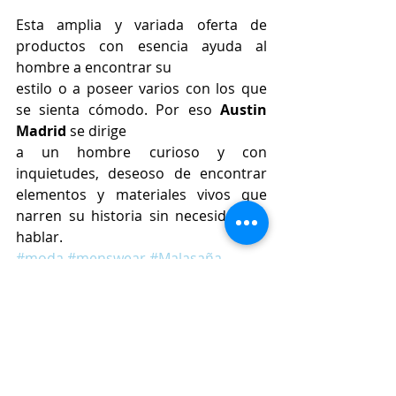
Esta amplia y variada oferta de 
productos con esencia ayuda al 
hombre a encontrar su
estilo o a poseer varios con los que 
se sienta cómodo. Por eso 
Austin 
Madrid 
se dirige
a un hombre curioso y con 
inquietudes, deseoso de encontrar 
elementos y materiales vivos que 
narren su historia sin necesidad de 
hablar.
#moda
#menswear
#Malasaña
#Austin
#AustinStore
#hombre
#SamNewman
#Suara
#MundakaSportwear
#GuapaPeak
#RoyalRepubliq
#BTWCTW
#UconAcrobatics
#TheRiceCo
#LolaJamesHarper
#NotSantas