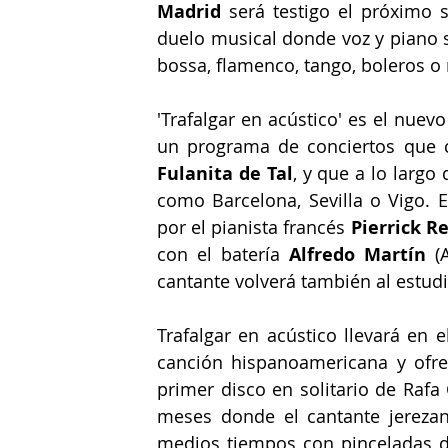
Madrid 
será testigo el próximo 
duelo musical donde voz y piano se
bossa, flamenco, tango, boleros o 
'Trafalgar en acústico' es el nuev
un programa de conciertos que 
Fulanita de Tal
, y que a lo largo
como Barcelona, Sevilla o Vigo. E
por el pianista francés 
Pierrick Re
con el batería 
Alfredo Martín
 (
cantante volverá también al estud
Trafalgar en acústico llevará en e
canción hispanoamericana y ofrec
primer disco en solitario de Rafa 
meses donde el cantante jerezan
medios tiempos con pinceladas de 