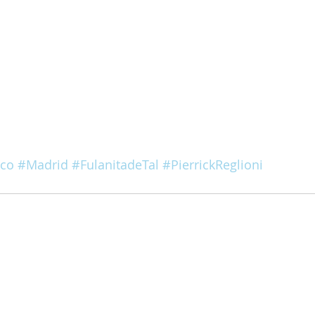
ico
#Madrid
#FulanitadeTal
#PierrickReglioni