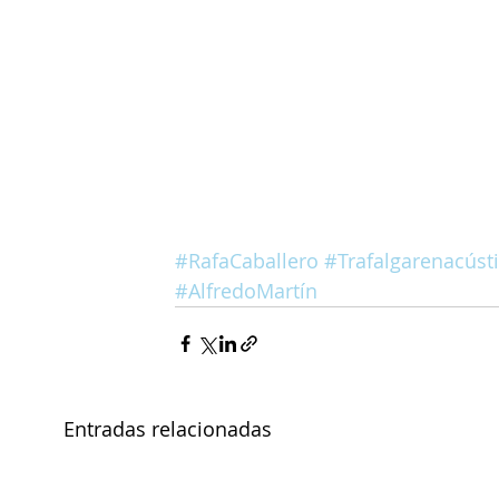
#RafaCaballero
#Trafalgarenacúst
#AlfredoMartín
Entradas relacionadas