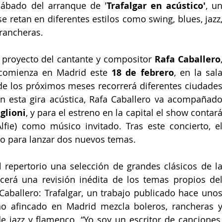
sábado del arranque de '
Trafalgar en acústico'
, un
 retan en diferentes estilos como swing, blues, jazz,
rancheras. 
o proyecto del cantante y compositor 
Rafa Caballero
,
comienza en Madrid este 
18 de febrero
 de los próximos meses recorrerá diferentes ciudades
n esta gira acústica, Rafa Caballero va acompañado
glioni
, y para el estreno en la capital el show contará
Alfie) como músico invitado. Tras este concierto, el
io para lanzar dos nuevos temas.
l repertorio una selección de grandes clásicos de la
erá una revisión inédita de los temas propios del
Caballero: Trafalgar, un trabajo publicado hace unos
o afincado en Madrid mezcla boleros, rancheras y
jazz y flamenco. “Yo soy un escritor de canciones,