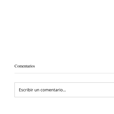
Comentarios
Escribir un comentario...
Festival Mediterránea 2026: tres
Lola 
días de música indie, playa y
reinv