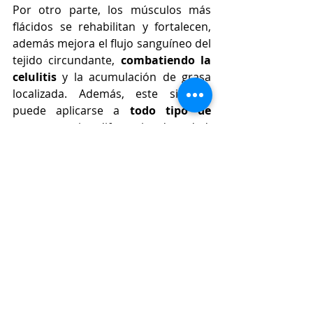
Por otro parte, los músculos más 
flácidos se rehabilitan y fortalecen, 
además mejora el flujo sanguíneo del 
tejido circundante, 
combatiendo la 
celulitis
 y la acumulación de grasa 
localizada. Además, este sistema 
puede aplicarse a 
todo tipo de 
personas
 sin diferencia de edad, 
sexo o estado físico. 
#Wonder
#glúteos
#abdominales
#deporte
#celulitis
#tecnología
#clínica
#Madrid
#ClínicaDalystetic
Tecnología
Belleza
Deporte