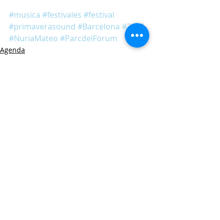
#musica
#festivales
#festival
#primaverasound
#Barcelona
#2018
#NuriaMateo
#ParcdelForum
Agenda
Música
Entradas relacionadas
Ver todo