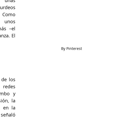
 unas 
rdeos 
. Como 
 unos 
ás –el 
nza. El 
By Pinterest
de los 
 redes 
sociales: la boda de María Pombo y 
. Para la ocasión, la 
 en la 
señaló 