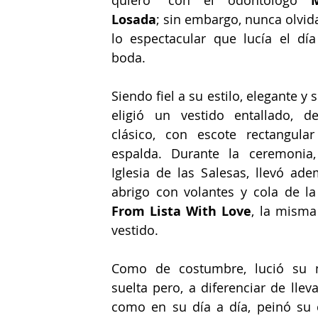
quiero” con el odontólogo 
M
Losada
; sin embargo, nunca olvid
lo espectacular que lucía el día
boda.
Siendo fiel a su estilo, elegante y se
eligió un vestido entallado, de
clásico, con escote rectangular
espalda. Durante la ceremonia,
Iglesia de las Salesas, llevó ade
abrigo con volantes y cola de l
From Lista With Love
, la misma 
vestido.
Como de costumbre, lució su m
suelta pero, a diferenciar de llevar
como en su día a día, peinó su c