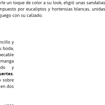
rle un toque de color a su look, eligió unas sandalias
puesto por eucaliptos y hortensias blancas, unidas
 juego con su calzado.
cillo y 
u boda, 
cable 
 manga 
ado y 
uertes
. 
o sobre 
en dos 