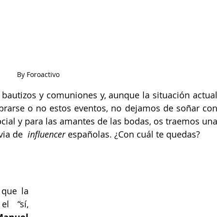
By Foroactivo
bautizos y comuniones y, aunque la situación actual
brarse o no estos eventos, no dejamos de soñar con
upcial y para las amantes de las bodas, os traemos una
ia de  
influencer
 españolas. ¿Con cuál te quedas?
Han pasado ya dos años desde que la 
l “sí, 