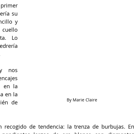
rimer 
ría su 
cillo y 
ajustado, con corte de sirena, cuello 
a. Lo 
rería 
.
y nos 
ncajes 
 en la 
 en la 
By Marie Claire
ién de 
 recogido de tendencia: la trenza de burbujas. En