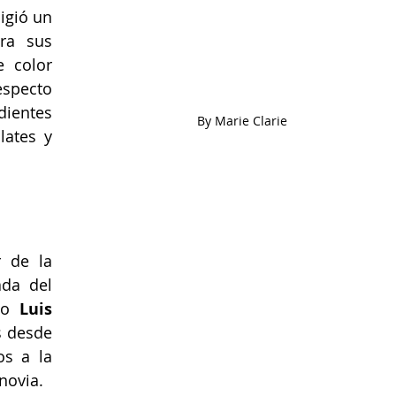
igió un 
ra sus 
 color 
especto 
ientes 
By Marie Clarie
ates y 
 de la 
boda de Martina Jáudenes, ahijada del 
io 
Luis 
 desde 
s a la 
 novia.