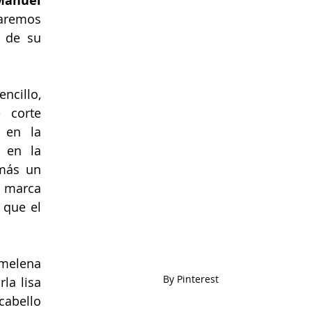
anuel 
aremos 
 de su 
ncillo, 
 corte 
 en la 
 en la 
más un 
a marca
que el 
elena 
By Pinterest
la lisa 
abello 