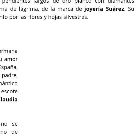
 pendientes largos de oro blanco con diamantes
rma de lágrima, de la marca de 
joyería Suárez
. Su
ó por las flores y hojas silvestres.
rmana 
u amor 
España, 
padre, 
ántico 
escote 
laudia 
 no se 
mo de 