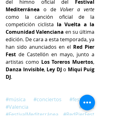
del himno oficial del 
Festival 
Mediterránea 
o de 
Volver a verte
como la canción oficial de la 
competición ciclista 
la Vuelta a la 
Comunidad Valenciana
 en su última 
edición. De cara a esta temporada, ya 
han sido anunciados en el 
Red Pier 
Fest
 de Castellón en mayo, junto a 
artistas como 
Los Toreros Muertos
, 
Danza Invisible
, 
Ley DJ
 o 
Miqui Puig 
DJ
.
#música
#conciertos
#festivales
#Valencia
#Ñekü
#FestivalMediterránea
#RedPierFest
#PremioRendibú
#PremiPortAutors
#MiquiPuigDJ