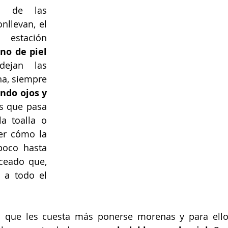
s de las 
llevan, el 
stación 
no de piel 
jan las 
a, siempre 
ndo ojos y 
s que pasa 
 toalla o 
er cómo la 
oco hasta 
ceado que, 
 a todo el 
 que les cuesta más ponerse morenas y para ello