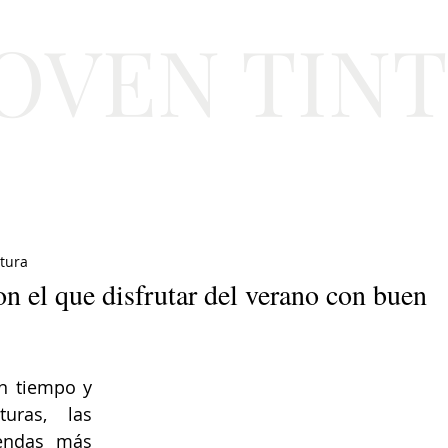
JOVEN TIN
Lifestyle
Viajes
Belleza
Gastronomí
ctura
on el que disfrutar del verano con buen
n tiempo y 
ras, las 
endas más 