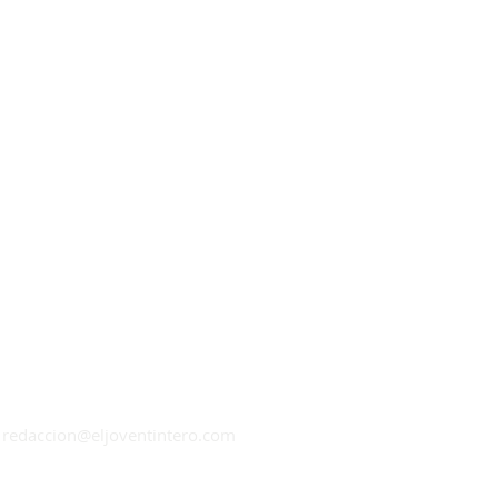
en las
 del
 2026
|
redaccion@eljoventintero.com