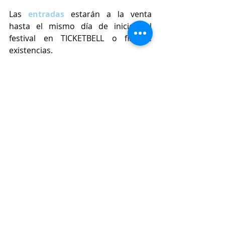
Las 
entradas 
estarán a la venta 
hasta el mismo día de inicio del 
festival en TICKETBELL o fin de 
existencias. 
https://www.youtube.com/watch?
v=iVNazNd84_c
#Sansan
#SanSanFestival
#Festival
#TierraDeFestivales
#Castellón
#ComunidadValenciana
#TICKETBELL