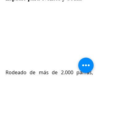
Rodeado de más de 2.000 parras, 
pinos, higueras, algarrobos y olivos 
milenarios, este hotel boutique es un 
lugar con un encanto especial con 
instalaciones ideales que se adaptan 
a cualquier evento. 
Una finca 
conservada y reformada al detalle 
adaptada a la arquitectura de los 
nuevos tiempos sin renunciar a los 