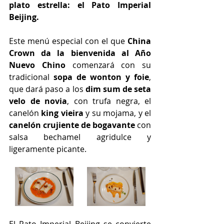
plato estrella: el Pato Imperial 
Beijing. 
Este menú especial con el que 
China 
Crown da la bienvenida al Año 
Nuevo Chino
 comenzará con su 
tradicional 
sopa de wonton y foie
, 
que dará paso a los 
dim sum de seta 
velo de novia
, con trufa negra, el 
canelón 
king vieira 
y su mojama, y el 
canelón crujiente de bogavante
 con 
salsa bechamel agridulce y 
ligeramente picante.
El Pato Imperial Beijing se convierte 