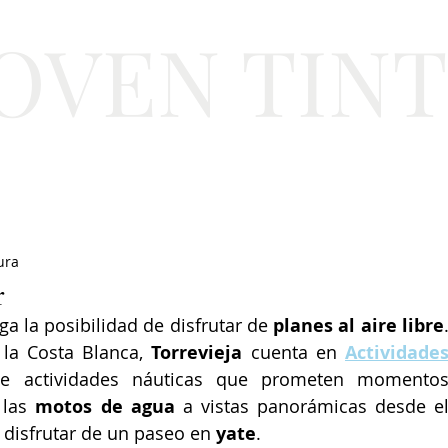
JOVEN TIN
Lifestyle
Viajes
Belleza
Gastronomí
ura
r
a la posibilidad de disfrutar de 
planes al aire libre
.
 la Costa Blanca, 
Torrevieja
 cuenta en 
Actividades
 actividades náuticas que prometen momentos
 las 
motos de agua
 a vistas panorámicas desde el
e disfrutar de un paseo en 
yate
.