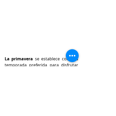
La primavera
 se establece como la 
temporada preferida para disfrutar 
de un crucero por el Caribe, con un 
35,2% de los viajeros eligiendo esta 
época. Sin embargo, las motivaciones 
de los viajeros han evolucionado, y 
muchos optan por viajar en meses 
de menor demanda (34%), siendo el 
ahorro la principal razón para elegir 
la temporada baja. Aunque esta 