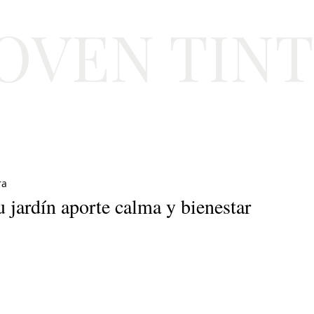
JOVEN TIN
Lifestyle
Viajes
Belleza
Gastronomí
ra
u jardín aporte calma y bienestar