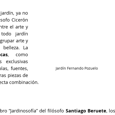
jardín, ya no 
ósofo Cicerón 
tre el arte y 
todo jardín 
grupar arte y 
naturaleza para conseguir crear belleza. La 
cas
, como 
 exclusivas 
s, fuentes, 
Jardín Fernando Pozuelo
as piezas de 
fecta combinación.
bro “Jardinosofía” del filósofo
 Santiago Beruete
, los