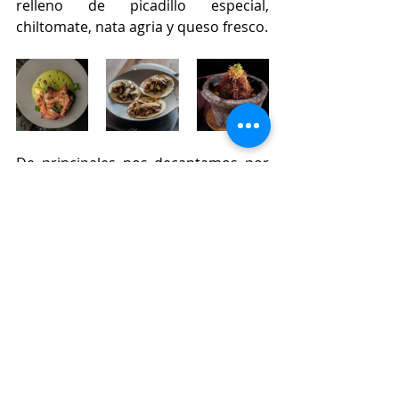
relleno de picadillo especial, 
chiltomate, nata agria y queso fresco. 
De principales nos decantamos por 
platos con historia, como el 
Taco 
Árabe
 (7€), procedente de los iraquís 
exiliados a 
México
 a finales de la I 
Guerra Mundial, lagarto Ibérico 
marinado con hierbas aromáticas, 
tortilla de trigo, salsa chipotle y 
cebollas asadas; el 
Pipián Verde 
Papanteco
 (22€), chuletón de cerdo 
a las brasas, con salsa de pipas de 
calabaza, tomatillo verde, jalapeño 
fresco y cilantro acompañado de 