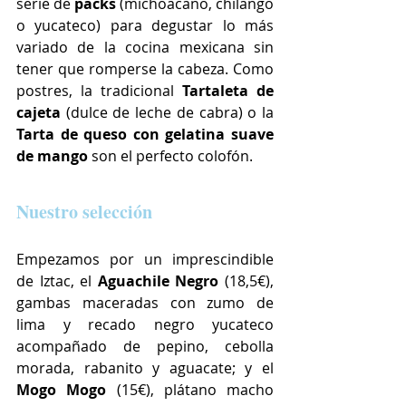
serie de 
packs
 (michoacano, chilango 
o yucateco) para degustar lo más 
variado de la cocina mexicana sin 
tener que romperse la cabeza. Como 
postres, la tradicional 
Tartaleta de 
cajeta
 (dulce de leche de cabra) o la 
Tarta de queso con gelatina suave 
de mango 
son el perfecto colofón.
Nuestro selección
Empezamos por un imprescindible 
de Iztac, el 
Aguachile Negro 
(18,5€), 
gambas maceradas con zumo de 
lima y recado negro yucateco 
acompañado de pepino, cebolla 
morada, rabanito y aguacate; y el 
Mogo Mogo
 (15€), plátano macho 