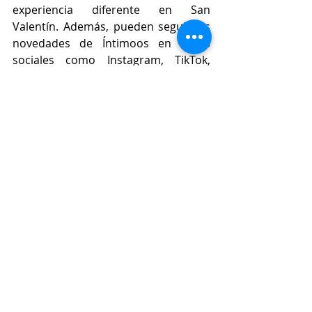
experiencia diferente en San 
Valentín. Además, pueden seguir las 
novedades de Íntimoos en redes 
sociales como Instagram, TikTok, 
Facebook y YouTube.
Con estas opciones, ATM Gaming 
ofrece una alternativa original y 
entretenida para que las parejas 
celebren el amor de una manera 
diferente este 14 de febrero.
Lifestyle
Entradas relacionadas
Ver todo