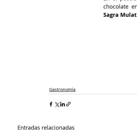
chocolate e
Sagra Mulat
#gastronomía
#maridaje
#c
#GrupoDihme
#DanielMartin
Gastronomía
Entradas relacionadas