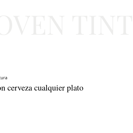
JOVEN TIN
Lifestyle
Viajes
Belleza
Gastronomí
tura
on cerveza cualquier plato