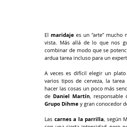
El 
maridaje 
es un “arte” mucho 
vista. Más allá de lo que nos g
combinar de modo que se potenci
ardua tarea incluso para un expert
A veces es difícil elegir un pla
varios tipos de cerveza, la tare
hacer las cosas un poco más senc
de 
Daniel Martín
Grupo Dihme
 y gran conocedor d
Las 
carnes a la parrilla
, según M
con una cierta intensidad, pero 