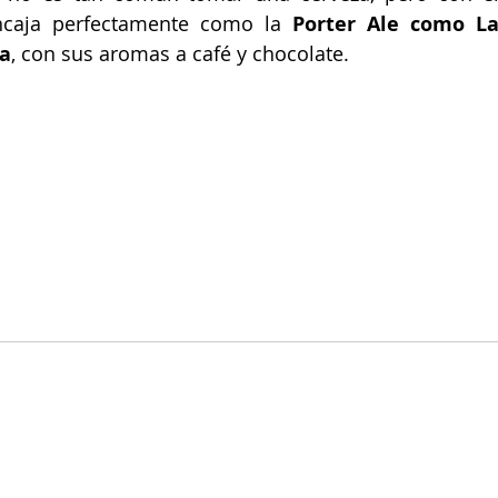
ncaja perfectamente como la 
Porter Ale como La
a
, con sus aromas a café y chocolate. 
erveza
#bebidas
#BlueMoon
#LaSagraMulat