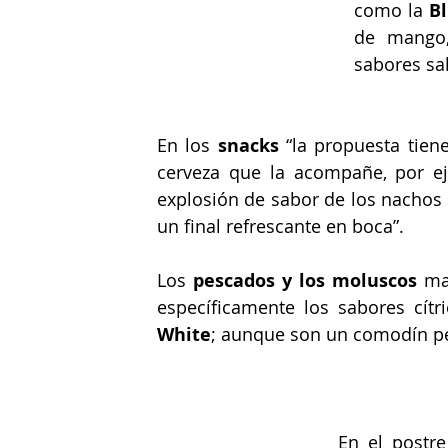
como la 
B
de mango,
sabores sa
En los 
snacks
 “la propuesta tie
cerveza que la acompañe, por e
explosión de sabor de los nachos 
un final refrescante en boca”.
Los 
pescados y los moluscos
 ma
específicamente los sabores cítr
White
; aunque son un comodín per
En el postr