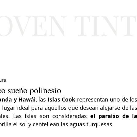
JOVEN TIN
Lifestyle
Viajes
Belleza
Gastronomí
ura
co sueño polinesio
anda y Hawái
, las 
Islas Cook
 representan uno de los
lugar ideal para aquellos que desean alejarse de las
ales. Las islas son consideradas 
el paraíso de la
rilla el sol y centellean las aguas turquesas.