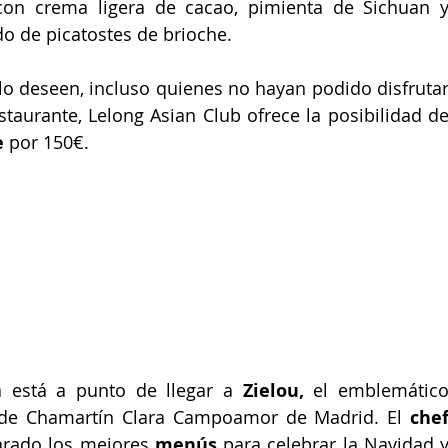
con crema ligera de cacao, pimienta de Sichuan y
 de picatostes de brioche. 
o deseen, incluso quienes no hayan podido disfrutar
taurante, Lelong Asian Club ofrece la posibilidad de
e
 por 150€.
 está a punto de llegar a 
Zielou, 
el emblemático
 de Chamartín Clara Campoamor de Madrid. El 
chef
rado los mejores 
menús
 para celebrar la Navidad y