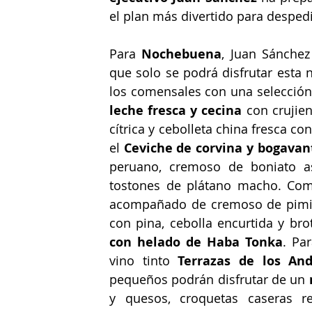
el plan más divertido para despedi
Para 
Nochebuena
, Juan Sánche
que solo se podrá disfrutar esta n
los comensales con una selección 
leche fresca y cecina
 con crujie
cítrica y cebolleta china fresca c
el 
Ceviche de corvina y bogavan
peruano, cremoso de boniato a
tostones de plátano macho. Como
acompañado de cremoso de pimient
con pina, cebolla encurtida y bro
con helado de Haba Tonka
. Pa
vino tinto 
Terrazas de los An
pequeños podrán disfrutar de un 
y quesos, croquetas caseras re