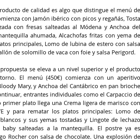
 producto de calidad es algo que distingue el menú de
omienza con Jamón ibérico con picos y regañás, Tosta
izada con fresas salteadas al Módena y Anchoa del
antequilla ahumada, Alcachofas fritas con yema de
os principales, Lomo de lubina de estero con salsa
allón de solomillo de vaca con foie y salsa Perigord.
a propuesta se eleva a un nivel superior y el producto
torno. El menú (450€) comienza con un aperitivo
loody Mary, y Anchoa del Cantábrico en pan brioche
tinuar, entrantes individuales como el Carpaccio de
primer plato llega una Crema ligera de marisco con
VE y para rematar los platos principales: Lomo de
 blancos y sus yemas tostadas y Lingote de lechazo
 baby salteadas a la mantequilla. El postre ya es
go Rocher con salsa de chocolate. Una explosión de