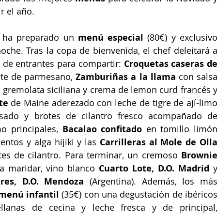
r el año.
z ha preparado un 
menú especial
 (80€) y exclusivo
oche. Tras la copa de bienvenida, el chef deleitará a
de entrantes para compartir: 
Croquetas caseras de
nte de parmesano, 
Zamburiñas a la llama
 con salsa
on gremolata siciliana y crema de lemon curd francés y
te
 de Maine aderezado con leche de tigre de ají-limo
sado y brotes de cilantro fresco acompañado de
 principales, 
Bacalao confitado
 en tomillo limón
os y alga hijiki y las 
Carrilleras al Mole de Oll
tes de cilantro. Para terminar, un cremoso 
Brownie
ra maridar, vino blanco 
Cuarto Lote, D.O. Madrid
 y
dres, D.O. Mendoza
 (Argentina). Además, los más
menú infantil
 (35€) con una degustación de ibéricos
llanas de cecina y leche fresca y de principal,