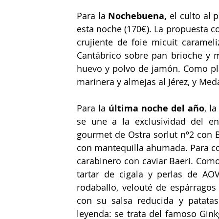
Para la 
Nochebuena, 
el culto al
esta noche (170€). La propuesta c
crujiente de foie micuit caramel
Cantábrico sobre pan brioche y m
huevo y polvo de jamón. Como plat
marinera y almejas al Jérez, y Med
Para la 
última noche del año
, l
se une a la exclusividad del en
gourmet de Ostra sorlut nº2 con B
con mantequilla ahumada. Para con
carabinero con caviar Baeri. 
Como 
tartar de cigala y perlas de AO
rodaballo, velouté de espárragos
con su salsa reducida y patatas
leyenda: se trata del famoso Gink