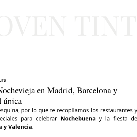
JOVEN TIN
Lifestyle
Viajes
Belleza
Gastronomí
ura
ochevieja en Madrid, Barcelona y
d única
esquina, por lo que te recopilamos los restaurantes y
ciales para celebrar 
Nochebuena
a y Valencia
.