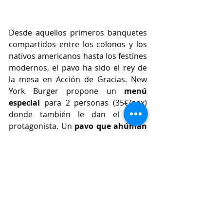
Desde aquellos primeros banquetes 
compartidos entre los colonos y los 
nativos americanos hasta los festines 
modernos, el pavo ha sido el rey de 
la mesa en Acción de Gracias. New 
York Burger propone un 
menú 
especial 
para 2 personas (35€/pax) 
donde también le dan el papel 
protagonista. Un 
pavo que ahúman 
durante un mínimo de 4 horas 
con 
madera de nogal americano y lo 
terminan a la parrilla, dando como 
resultado un plato superjugoso por 
dentro y muy crujiente por fuera. 
Para acompañar este delicioso 
manjar también se sirve 
gravy de 