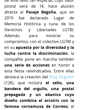
de este sello tan especial, cuyo valor 
postal será de 1€, hace alusión 
directa al 
Pasaje Begoña
, que en 
2019 fue declarado Lugar de 
Memoria Histórica y cuna de los 
Derechos y Libertades LGTBI. 
Además, para mostrar su 
compromiso con el colectivo LGTBI y 
en su 
apuesta por la diversidad y la 
lucha contra la discriminación
, la 
compañía pone en marcha también 
una serie de acciones 
en honor a 
esta fiesta reivindicativa. Entre ellas 
destaca la creación del 
‘Paq Orgullo’
(12€)
, que incluirá 
el sello, una 
bandera del orgullo, una postal 
prepagada y un abanico cuyo 
diseño combina el arcoíris con la 
famosa cornamusa de Correos
; el 