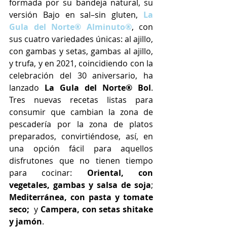
formada por su bandeja natural, su 
versión Bajo en sal–sin gluten, 
La 
Gula del Norte® Alminuto®
, con 
sus cuatro variedades únicas: al ajillo, 
con gambas y setas, gambas al ajillo, 
y trufa, y en 2021, coincidiendo con la 
celebración del 30 aniversario, ha 
lanzado 
La Gula del Norte® Bol
. 
Tres nuevas recetas listas para 
consumir que cambian la zona de 
pescadería por la zona de platos 
preparados, convirtiéndose, así, en 
una opción fácil para aquellos 
disfrutones que no tienen tiempo 
para cocinar: 
Oriental, con 
vegetales, gambas y salsa de soja
; 
Mediterránea, con pasta y tomate 
seco;
  y 
Campera, con setas shitake 
y jamón
. 