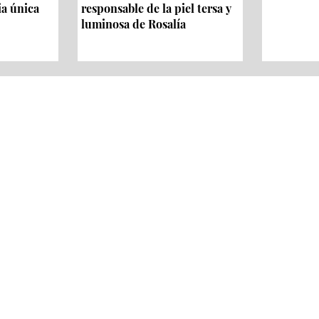
ia única
responsable de la piel tersa y
luminosa de Rosalía