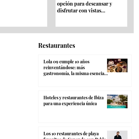
opción para descansar y
disfrutar con vistas
panorámicas 360º
Restaurantes
Lola 09 cumple 10 años
reinventándose: más
gastronomía, la misma esencia
coctelera y el ambiente más
canalla de Madrid
Hoteles y restaurantes de Ibiza
para una experiencia única
Los 10 restaurantes de playa