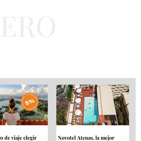
TERO
a
Bienestar
EJT
 de viaje elegir
Novotel Atenas, la mejor