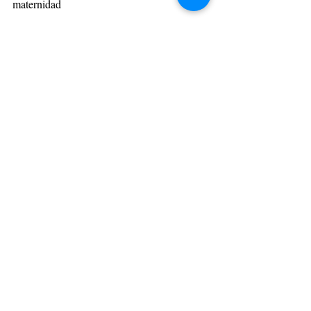
Dar visibilidad a los problemas de la paternidad y
maternidad
Restaurantes
Lola 09 cumple 10 años
reinventándose: más
gastronomía, la misma esencia
coctelera y el ambiente más
canalla de Madrid
Hoteles y restaurantes de Ibiza
para una experiencia única
Los 10 restaurantes de playa