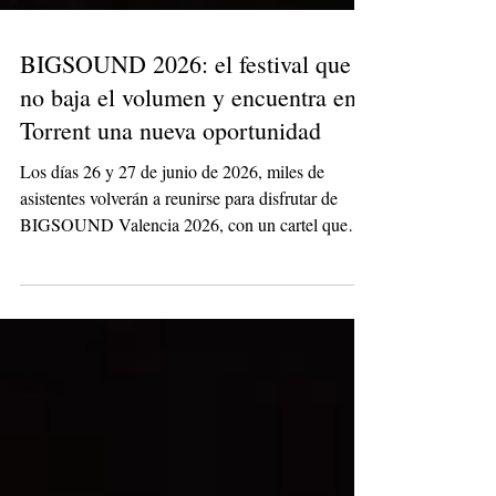
BIGSOUND 2026: el festival que
no baja el volumen y encuentra en
Torrent una nueva oportunidad
Los días 26 y 27 de junio de 2026, miles de
asistentes volverán a reunirse para disfrutar de
BIGSOUND Valencia 2026, con un cartel que
mantiene intacta su esencia y que reúne algunos de
los nombres más destacados del pop y la música
urbana en español. David Bisbal, Lola Índigo,
Rels B, Nathy Peluso, Ana Mena, Rigoberta
Bandini, Juan Magán o Rusowsky.