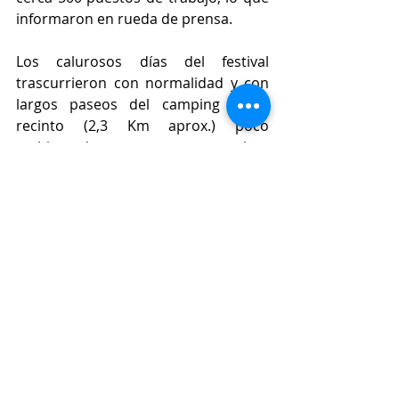
informaron en rueda de prensa.
Los calurosos días del festival 
trascurrieron con normalidad y con 
largos paseos del camping a un 
recinto (2,3 Km aprox.) poco 
ambientado, que por suerte, estaban 
controlados por la Policía Local para 
que todo trascurriese con  
normalidad. "A quien madruga, Dios 
le ayuda". Efectivamente, los 
primeros en despertarse del 
camping, seguramente por el 
potente sol del levante, podían 
disfrutar de una ducha caliente, si no, 
agua fría para todos que no siempre 
se agradecía. Lo bueno, que en 10 
minutos estaba la playa y en el 