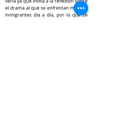
verla ya que invita a la reflexión sobre 
el drama al que se enfrentan muchos 
inmigrantes día a día, por lo que se 
encuentra disponible en 
Netflix.
#cine
#película
#film
#PremiosGoya
#Goya
#Netflix
#Adú
#LuisTosar
#AnnaCastillo
#S
alvadorCalvo 
#AlejandroHernández
#CEAR
#inmigración
Cine
Entradas relacionadas
Ver todo