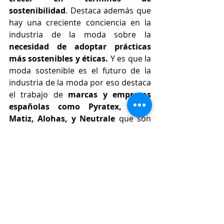
sostenibilidad
. Destaca además que 
hay una creciente conciencia en la 
industria de la moda sobre la 
necesidad de adoptar prácticas 
más sostenibles y éticas.
 Y es que la 
moda sostenible es el futuro de la 
industria de la moda por eso destaca 
el trabajo de
 marcas y empresas 
españolas como Pyratex, Saye, 
Matiz, Alohas, y Neutrale
 que son 
pioneras en esta misión y están 
llevando a cabo un trabajo 
excepcional al crear colecciones 
realmente sostenibles. “Estoy 
convencida de que esta es la 
verdadera dirección a seguir para el 
futuro de la moda española, y estoy 
emocionada por formar parte de 