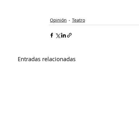
#teatro
#opinión
#directora
#CeciliaGessa
#ArletteTorres
#Yar
Opinión
Teatro
Entradas relacionadas