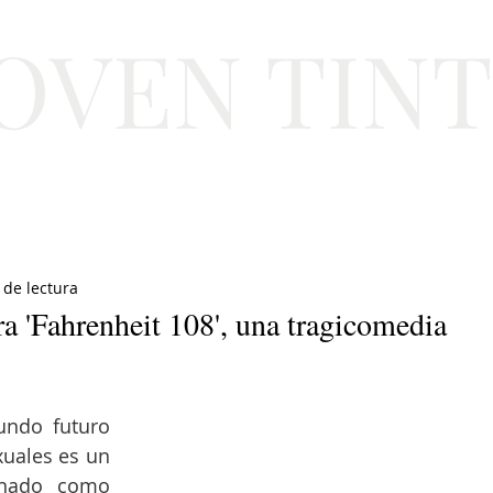
JOVEN TIN
Lifestyle
Viajes
Belleza
Gastronomí
 de lectura
ra 'Fahrenheit 108', una tragicomedia
ndo futuro 
uales es un 
pecado capital terrible, denominado como 