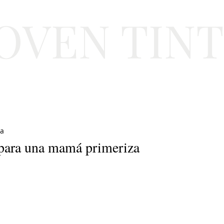
JOVEN TIN
Lifestyle
Viajes
Belleza
Gastronomí
ra
 para una mamá primeriza