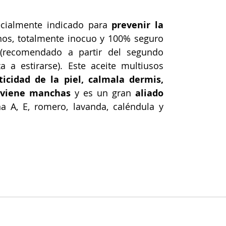
ecialmente indicado para 
prevenir la 
nos, totalmente inocuo y 100% seguro 
recomendado a partir del segundo 
trimestre, cuando la piel empieza a estirarse). Este aceite multiusos 
icidad de la piel, calmala dermis, 
reviene manchas
 y es un gran 
aliado 
a A, E, romero, lavanda, caléndula y 
ternidad
#niños
#cremas
#babyfriendly
#Lansino