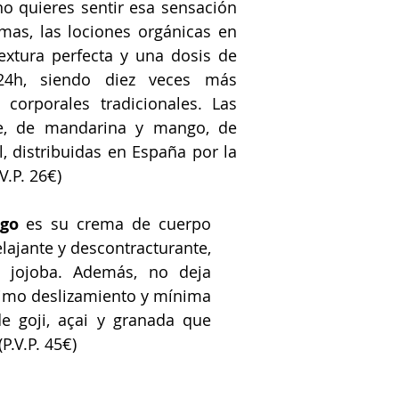
 no quieres sentir esa sensación 
as, las lociones orgánicas en 
extura perfecta y una dosis de 
24h, siendo diez veces más 
corporales tradicionales. Las 
e, de mandarina y mango, de 
, distribuidas en España por la 
.V.P. 26€)
ngo
 es su crema de cuerpo 
lajante y descontracturante, 
 jojoba. Además, no deja 
imo deslizamiento y mínima 
e goji, açai y granada que 
P.V.P. 45€)