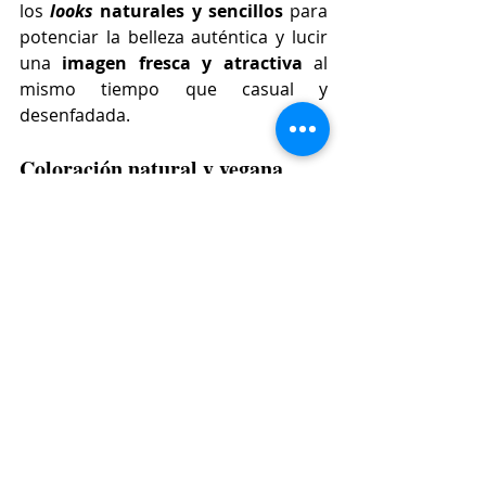
los 
looks 
naturales y sencillos 
para 
potenciar la belleza auténtica y lucir 
una 
imagen fresca y atractiva
 al 
mismo tiempo que casual y 
desenfadada.
Coloración natural y vegana
Al igual que en el maquillaje y en los 
peinados, la 
búsqueda de la 
naturalidad
 ha llegado también a la 
coloración. 
Los tonos naturales que 