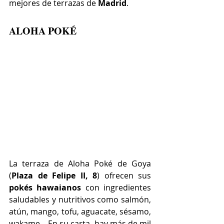
mejores de terrazas de 
Madrid
.
ALOHA POKÉ
La terraza de Aloha Poké de Goya 
(
Plaza de Felipe II, 8
) ofrecen sus 
pokés hawaianos
 con ingredientes 
saludables y nutritivos como salmón, 
atún, mango, tofu, aguacate, sésamo, 
wakame... En su carta, hay más de mil 