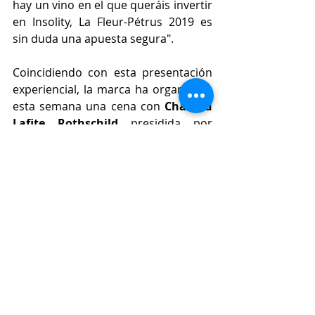
hay un vino en el que queráis invertir 
en Insolity, La Fleur-Pétrus 2019 es 
sin duda una apuesta segura".
Coincidiendo con esta presentación 
experiencial, la marca ha organizado 
esta semana una cena con 
Château 
Lafite Rothschild 
presidida por
Jean-Sébastien Philippe
, Director 
Internacional de Domaines Barons 
de Rothschild, que se desarrolló el 15 
de noviembre en el restaurante Boca 
Grande de Barcelona, y cuyo valor 
total superó los 2.500€.
En esta línea, Insolity tiene previsto 
organizar durante los 
próximos 
meses nuevas experiencias 
premium
 en grandes ciudades 