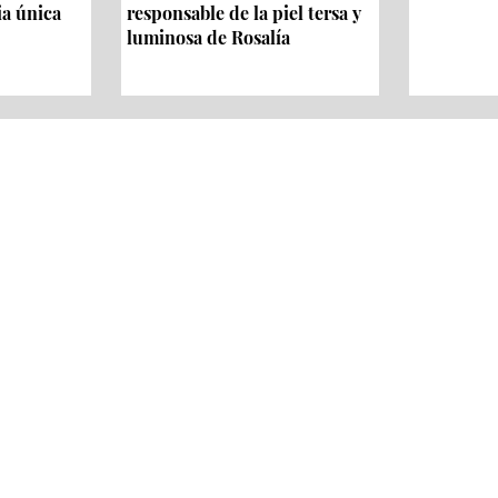
ia única
responsable de la piel tersa y
luminosa de Rosalía