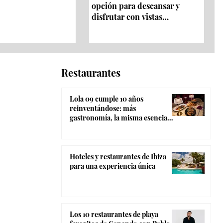
opción para descansar y
disfrutar con vistas
panorámicas 360º
Restaurantes
Lola 09 cumple 10 años
reinventándose: más
gastronomía, la misma esencia
coctelera y el ambiente más
canalla de Madrid
Hoteles y restaurantes de Ibiza
para una experiencia única
Los 10 restaurantes de playa