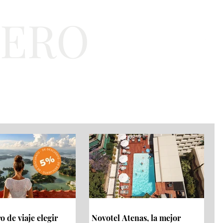
TERO
a
Bienestar
EJT
 de viaje elegir
Novotel Atenas, la mejor