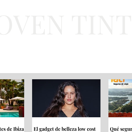
JOVEN TIN
Lifestyle
Viajes
Belleza
Gastronomí
tes de Ibiza
El gadget de belleza low cost
Qué seguro