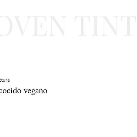
JOVEN TIN
Lifestyle
Viajes
Belleza
Gastronomí
ctura
 cocido vegano