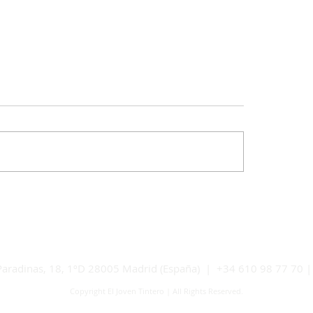
ro Dobel aterriza en
El curioso origen de A
 Ibiza The Site para
Mono: la historia de u
ar el verano más exclusivo
con más de 150 años
isla
 Paradinas, 18, 1ºD 28005 Madrid (España) | +34 610 98 77 70 
Copyright El Joven Tintero | All Rights Reserved.