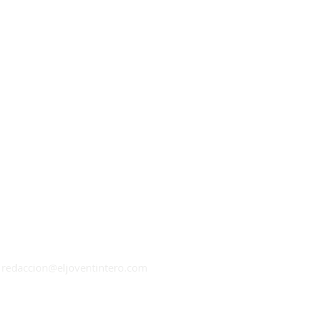
nís del
na botella
|
redaccion@eljoventintero.com