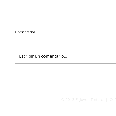
Comentarios
Escribir un comentario...
Lola 09 cumple 10 años
Maest
reinventándose: más
BLESS
gastronomía, la misma esencia
brind
coctelera y el ambiente más
de la 
canalla de Madrid
© 2013 El Joven Tintero | C/