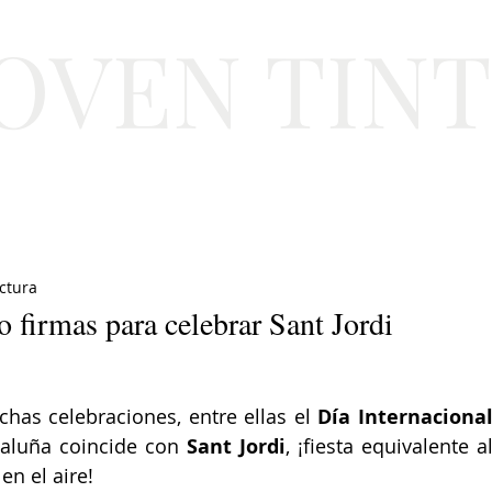
JOVEN TIN
Lifestyle
Viajes
Belleza
Gastronomí
ctura
 o firmas para celebrar Sant Jordi
has celebraciones, entre ellas el 
Día Internacional
taluña coincide con 
Sant Jordi
, ¡fiesta equivalente al
en el aire! 