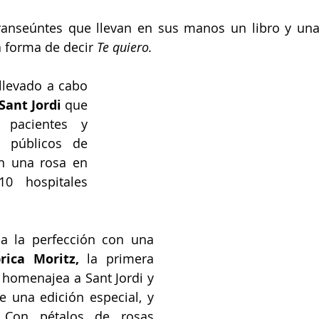
transeúntes que llevan en sus manos un libro y una
a forma de decir 
Te quiero. 
Una gran iniciativa es la que han llevado a cabo 
Sant Jordi
 que 
pacientes y 
s públicos de 
n una rosa en 
0 hospitales 
a la perfección con una 
rica Moritz,
 la primera 
, homenajea a Sant Jordi y 
 una edición especial, y 
 Con pétalos de rosas 