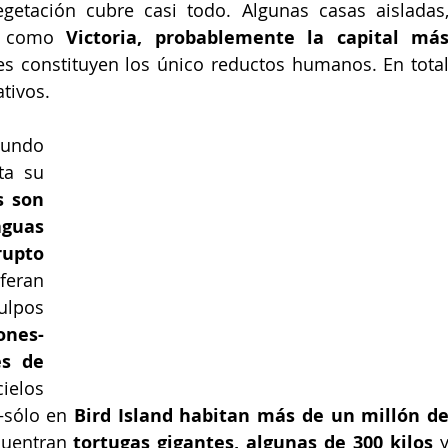
getación cubre casi todo. Algunas casas aisladas,
, como 
Victoria, probablemente la capital más
les constituyen los único reductos humanos. En total
tivos.
undo 
a su 
 son 
uas 
upto 
eran 
lpos 
ones-
s de 
elos 
–sólo en 
Bird Island habitan más de un millón de
cuentran 
tortugas gigantes, algunas de 300 kilos
 y