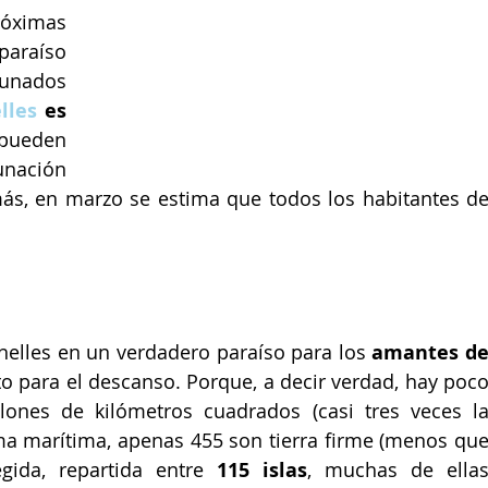
róximas 
araíso 
unados 
lles
 es 
pueden 
unación 
s, en marzo se estima que todos los habitantes de
helles en un verdadero paraíso para los 
amantes de
to para el descanso. Porque, a decir verdad, hay poco
lones de kilómetros cuadrados (casi tres veces la
ma marítima, apenas 455 son tierra firme (menos que
gida, repartida entre 
115 islas
, muchas de ellas