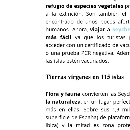
refugio de especies vegetales
 p
a la extinción. Son también el p
encontrado de unos pocos afort
humanos. Ahora, 
viajar a 
Seyche
más fácil
 ya que los turistas 
acceder con un certificado de vac
o una prueba PCR negativa. Ademá
las islas estén vacunados.
Tierras vírgenes en 115 islas
Flora y fauna
 convierten las Seyc
la naturaleza
, en un lugar perfec
más en ellas. Sobre sus 1,3 mil
superficie de España) de platafor
Ibiza) y la mitad es zona prote