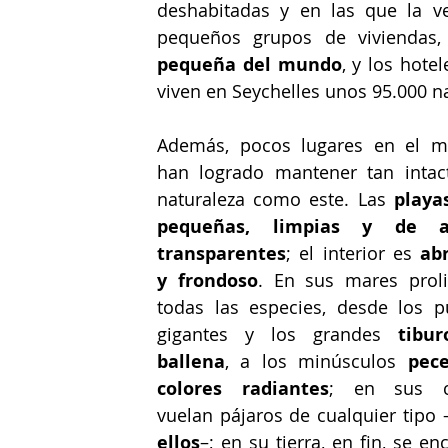
deshabitadas y en las que la ve
pequeños grupos de viviendas
pequeña del mundo
, y los hote
viven en Seychelles unos 95.000 na
Además, pocos lugares en el m
han logrado mantener tan intact
naturaleza como este. Las 
playas
pequeñas, limpias y de ag
transparentes
; el interior es
 abr
y frondoso
. En sus mares prolif
todas las especies, desde los pu
gigantes y los grandes 
tibur
ballena
, a los minúsculos 
pece
colores radiantes
; en sus ci
vuelan pájaros de cualquier tipo 
ellos
–; en su tierra, en fin, se en