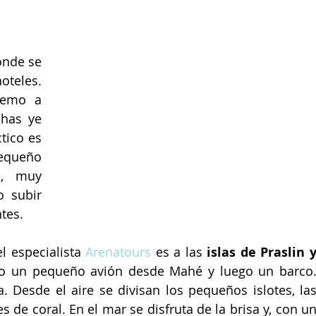
onde se 
teles. 
emo a 
has ye 
retorcidas carreteras. Lo más práctico es 
queño 
, muy 
 subir 
tes.
l especialista 
Arenatours
 es a las 
islas de Praslin y
o un pequeño avión desde Mahé y luego un barco.
Desde el aire se divisan los pequeños islotes, las
s de coral. En el mar se disfruta de la brisa y, con un