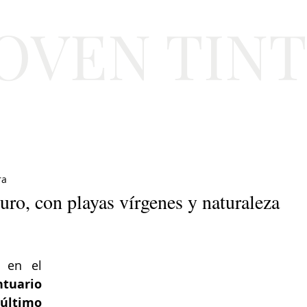
JOVEN TIN
Lifestyle
Viajes
Belleza
Gastronomí
ra
uro, con playas vírgenes y naturaleza
Unos cuantos islotes, perdidos en el 
tuario 
ltimo 