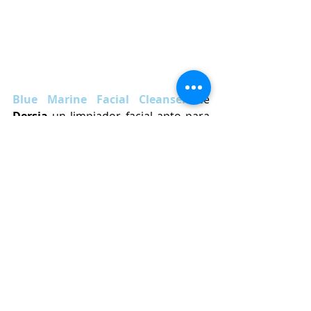
Blue Marine Facial Cleanser
de 
Dersia 
un limpiador facial apto para 
todo tipo de pieles. Un soplo de 
frescor marino que aporta belleza y 
juventud al instante. Su textura es 
casi como de leche limpiadora y se 
funde en la piel y ayuda a 
mantener el equilibrio del manto 
hidrolipídico
 de la piel. 
Su 
formulación
 es igual de única que su 
sensorialidad: 
alga Spirulina rica en 
antioxidantes, vitaminas 
minerales y ácidos grasos omega; 