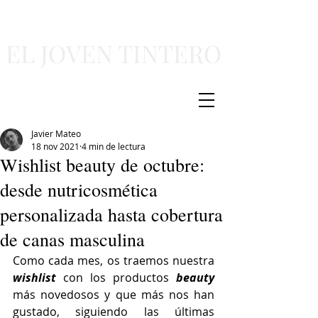
EL JOVEN TINTERO
Javier Mateo
18 nov 2021
4 min de lectura
Wishlist beauty de octubre:
desde nutricosmética
personalizada hasta cobertura
de canas masculina
Como cada mes, os traemos nuestra 
wishlist 
con los productos 
beauty 
más novedosos y que más nos han 
gustado, siguiendo las últimas 