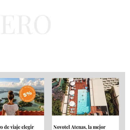
TERO
a
Bienestar
EJT
 de viaje elegir
Novotel Atenas, la mejor