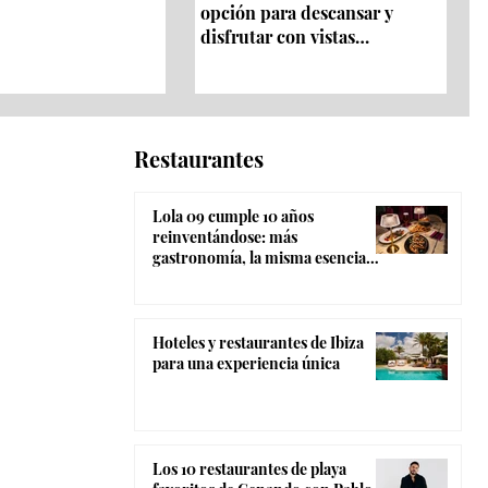
opción para descansar y
disfrutar con vistas
panorámicas 360º
Restaurantes
Lola 09 cumple 10 años
reinventándose: más
gastronomía, la misma esencia
coctelera y el ambiente más
canalla de Madrid
Hoteles y restaurantes de Ibiza
para una experiencia única
Los 10 restaurantes de playa