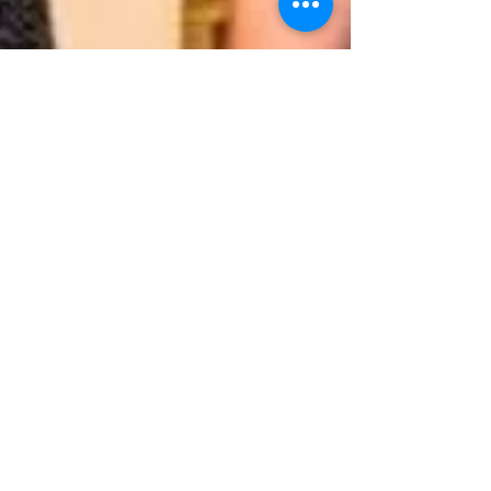
Sarah Jessica Parker lanza una
colección de LBD
Marta Llarandi - No hay duda, el LBD (little black
dress) es uno de los imprescindibles de cada
armario. Comparable a una blusa blanca o...